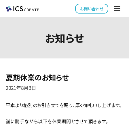
コ
Me
お問い合わせ
ン
テ
ン
お知らせ
ツ
へ
ス
キ
ッ
プ
夏期休業のお知らせ
2021年8月3日
平素より格別のお引き立てを賜り、厚く御礼申し上げます。
誠に勝手ながら以下を休業期間とさせて頂きます。