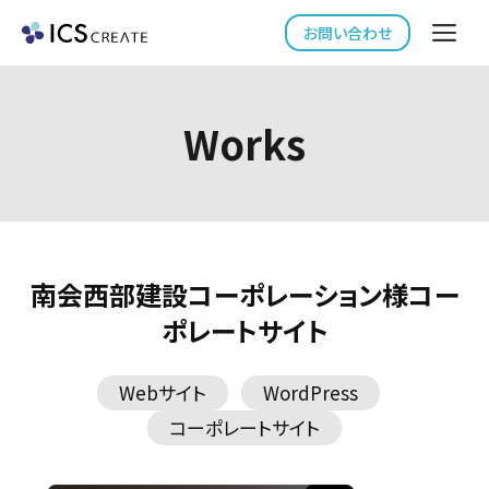
コ
Me
お問い合わせ
ン
テ
ン
Works
ツ
へ
ス
キ
ッ
プ
南会西部建設コーポレーション様コー
ポレートサイト
Webサイト
WordPress
コーポレートサイト